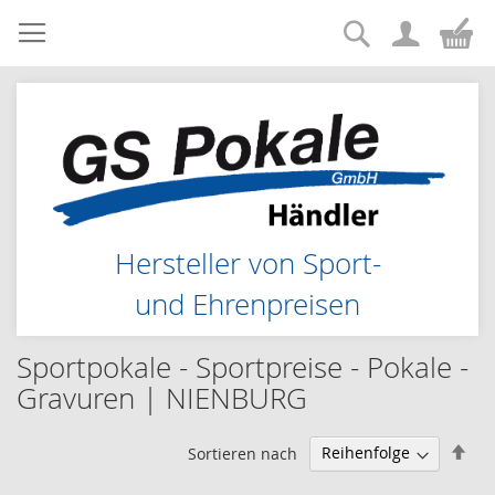
Suche
Zum
Me
Inhalt
springen
Hersteller von Sport-
und Ehrenpreisen
Sportpokale - Sportpreise - Pokale -
Gravuren | NIENBURG
Abs
Sortieren nach
sor