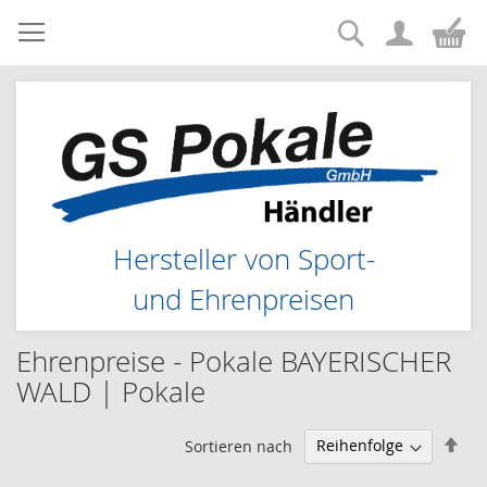
Suche
Zum
Me
Inhalt
springen
Hersteller von Sport-
und Ehrenpreisen
Ehrenpreise - Pokale BAYERISCHER
WALD | Pokale
Abs
Sortieren nach
sor