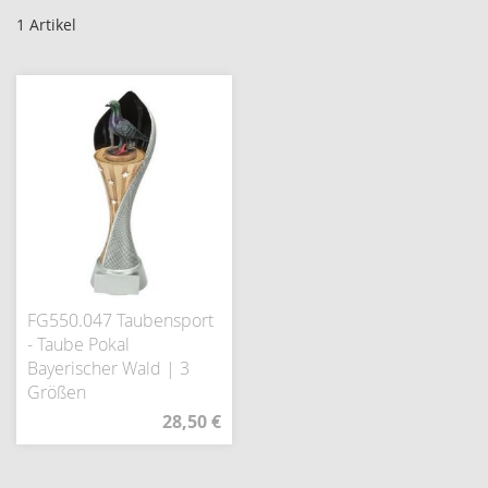
1
Artikel
FG550.047 Taubensport
- Taube Pokal
Bayerischer Wald | 3
Größen
28,50 €