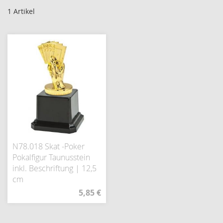
1
Artikel
N78.018 Skat -Poker
Pokalfigur Taunusstein
inkl. Beschriftung | 12,5
cm
5,85 €