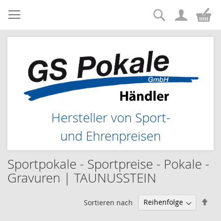
Suche
Zum
Me
Inhalt
springen
Hersteller von Sport-
und Ehrenpreisen
Sportpokale - Sportpreise - Pokale -
Gravuren | TAUNUSSTEIN
Abs
Sortieren nach
sor