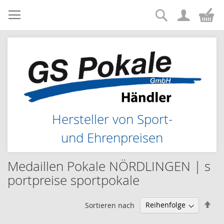
Suche
Zum
Me
Inhalt
springen
Hersteller von Sport-
und Ehrenpreisen
Medaillen Pokale NÖRDLINGEN | s
portpreise sportpokale
Abs
Sortieren nach
sor