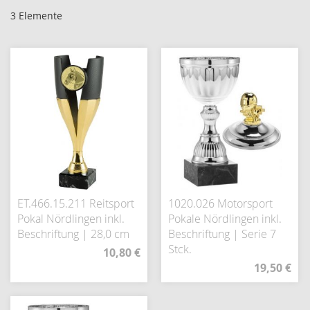
3
Elemente
ET.466.15.211 Reitsport
1020.026 Motorsport
Pokal Nördlingen inkl.
Pokale Nördlingen inkl.
Beschriftung | 28,0 cm
Beschriftung | Serie 7
Stck.
10,80 €
19,50 €