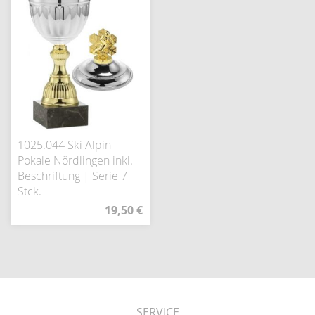
1025.044 Ski Alpin
Pokale Nördlingen inkl.
Beschriftung | Serie 7
Stck.
19,50 €
SERVICE